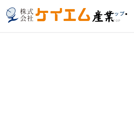
トップ
TOP
TOP
納入実績
照明灯ポール10