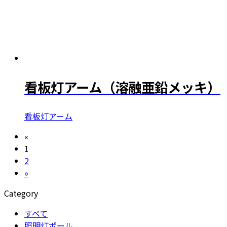
看板灯アーム（溶融亜鉛メッキ）
看板灯アーム
«
1
2
»
Category
すべて
照明灯ポール