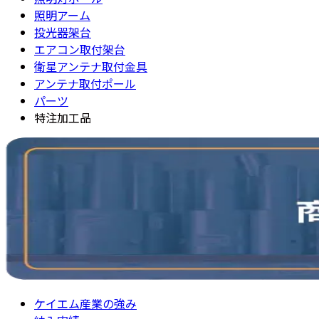
照明アーム
投光器架台
エアコン取付架台
衛星アンテナ取付金具
アンテナ取付ポール
パーツ
特注加工品
ケイエム産業の強み