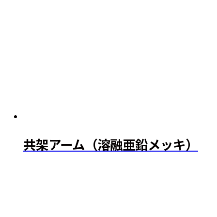
共架アーム（溶融亜鉛メッキ）