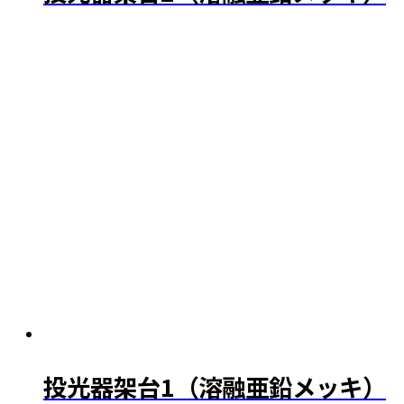
投光器架台1（溶融亜鉛メッキ）