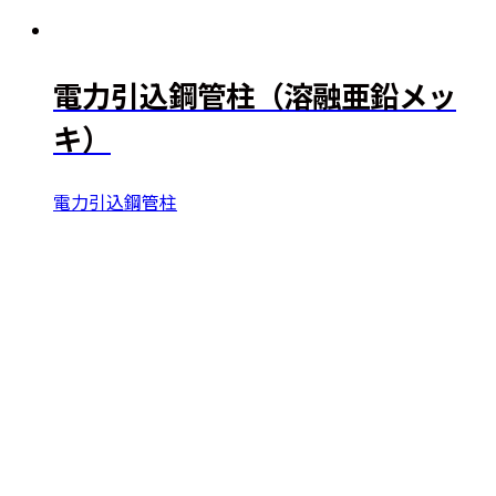
電力引込鋼管柱（溶融亜鉛メッ
キ）
電力引込鋼管柱