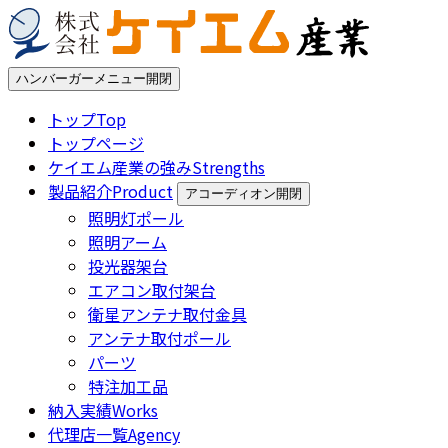
ハンバーガーメニュー開閉
トップ
Top
トップページ
ケイエム産業の強み
Strengths
製品紹介
Product
アコーディオン開閉
照明灯ポール
照明アーム
投光器架台
エアコン取付架台
衛星アンテナ取付金具
アンテナ取付ポール
パーツ
特注加工品
納入実績
Works
代理店一覧
Agency