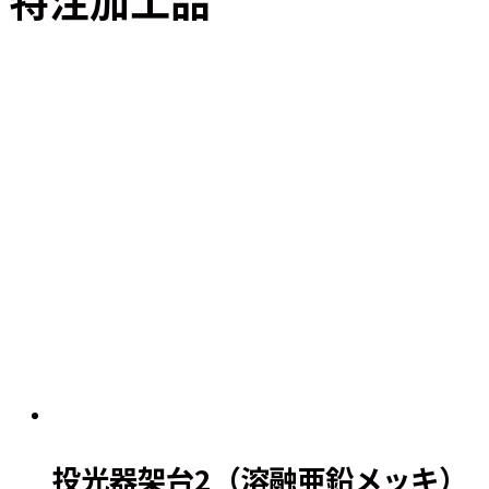
投光器架台2（溶融亜鉛メッキ）