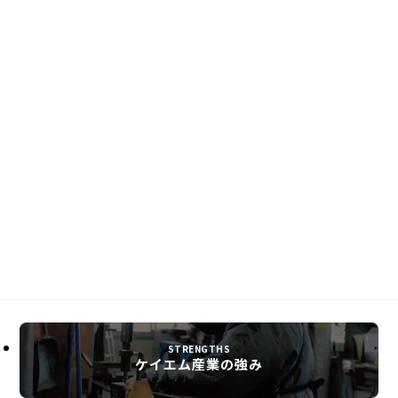
CATEGORY
すべて
照明灯ポール
照明アーム
投光器架台
エアコン取付架台
衛星アンテナ取付金具
アンテナ取付ポール
パーツ
特注加工品
ケイエム産業の強み