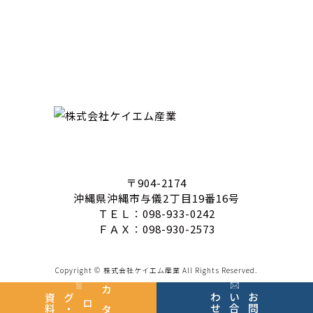
〒904-2174
沖縄県沖縄市与儀2丁目19番16号
ＴＥＬ：098-933-0242
ＦＡＸ：098-930-2573
Copyright © 株式会社ケイエム産業 All Rights Reserved.
せ
お
問
い
合
わ
料
カ
タ
グ
・
資
ロ