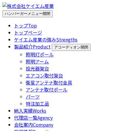
ハンバーガーメニュー開閉
トップ
Top
トップページ
ケイエム産業の強み
Strengths
製品紹介
Product
アコーディオン開閉
照明灯ポール
照明アーム
投光器架台
エアコン取付架台
衛星アンテナ取付金具
アンテナ取付ポール
パーツ
特注加工品
納入実績
Works
代理店一覧
Agency
会社案内
Company