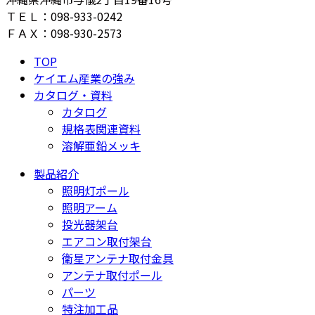
ＴＥＬ：098-933-0242
ＦＡＸ：098-930-2573
TOP
ケイエム産業の強み
カタログ・資料
カタログ
規格表関連資料
溶解亜鉛メッキ
製品紹介
照明灯ポール
照明アーム
投光器架台
エアコン取付架台
衛星アンテナ取付金具
アンテナ取付ポール
パーツ
特注加工品