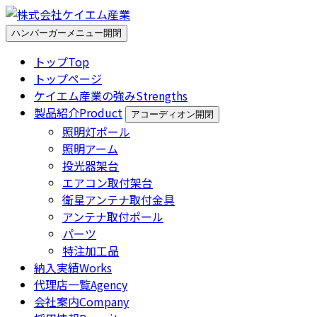
ハンバーガーメニュー開閉
トップ
Top
トップページ
ケイエム産業の強み
Strengths
製品紹介
Product
アコーディオン開閉
照明灯ポール
照明アーム
投光器架台
エアコン取付架台
衛星アンテナ取付金具
アンテナ取付ポール
パーツ
特注加工品
納入実績
Works
代理店一覧
Agency
会社案内
Company